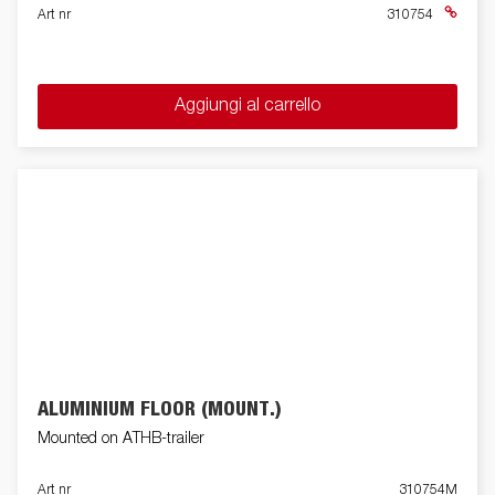
Art nr
310754
Aggiungi al carrello
ALUMINIUM FLOOR (MOUNT.)
Mounted on ATHB-trailer
Art nr
310754M