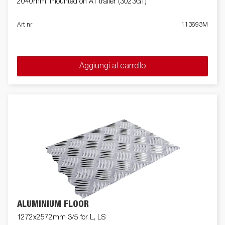
2040mm, mounted on AT trailer (3023GT)
Art nr
113693M
Aggiungi al carrello
ALUMINIUM FLOOR
1272x2572mm 3/5 for L, LS