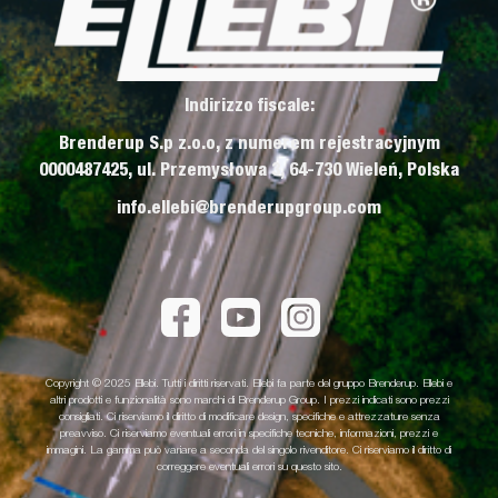
Indirizzo fiscale:
Brenderup S.p z.o.o, z numerem rejestracyjnym
0000487425, ul. Przemysłowa 3, 64-730 Wieleń, Polska
info.ellebi@brenderupgroup.com
Copyright © 2025 Ellebi. Tutti i diritti riservati. Ellebi fa parte del gruppo Brenderup. Ellebi e
altri prodotti e funzionalità sono marchi di Brenderup Group. I prezzi indicati sono prezzi
consigliati. Ci riserviamo il diritto di modificare design, specifiche e attrezzature senza
preavviso. Ci riserviamo eventuali errori in specifiche tecniche, informazioni, prezzi e
immagini. La gamma può variare a seconda del singolo rivenditore. Ci riserviamo il diritto di
correggere eventuali errori su questo sito.