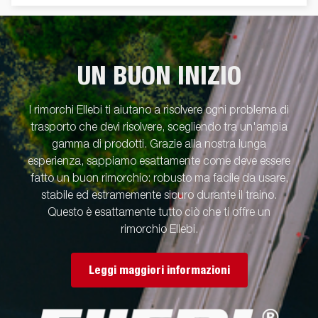
UN BUON INIZIO
I rimorchi Ellebi ti aiutano a risolvere ogni problema di
trasporto che devi risolvere, scegliendo tra un'ampia
gamma di prodotti. Grazie alla nostra lunga
esperienza, sappiamo esattamente come deve essere
fatto un buon rimorchio: robusto ma facile da usare,
stabile ed estramemente sicuro durante il traino.
Questo è esattamente tutto ciò che ti offre un
rimorchio Ellebi.
Leggi maggiori informazioni