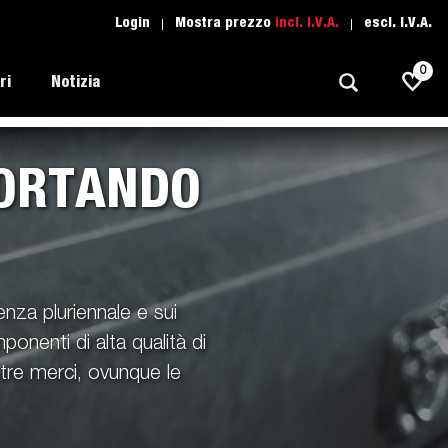
Login
Mostra prezzo
incl. I.V.A.
escl. I.V.A.
0
ri
Notizia
PORTANDO
Trasporti Leggeri
Scuola di guida
Regolamentazione
Imbarcazioni
Ricambio
Scelta del rimorchio
l tuo
Suggerimenti e avvisi
Trasporto Auto
enza pluriennale e sui
Assistenza Rimorchi
i
Professionali
onenti di alta qualità di
moto
ostre merci, ovunque le
Sport Acquatici
Proffessionista