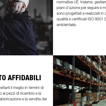
normativa UE. Insieme, gestiam
piani d'azione per seguire e mig
sono progettati e realizzati in
qualità e certificati ISO 9001
ambientale).
TO AFFIDABILI
arti il meglio in termini di
 ai pezzi di ricambio e la
fabbricazione e la vendita del