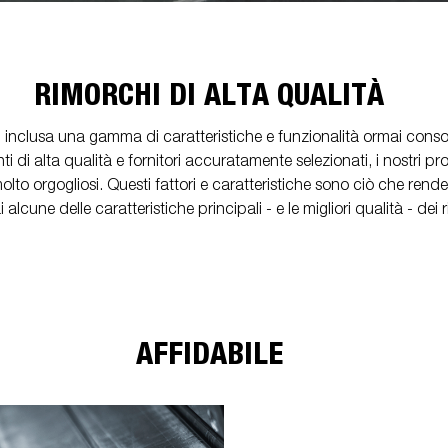
Pressione dei pneumatici
Equipaggiamenti
Piedi
i anteriori
Rampi di carico
rchio per
per carico
stabilizza
Controlli prima di partire
 acquatici
Schema elettrico
RIMORCHI DI ALTA QUALITÀ
Sicurezza della barca
hi, inclusa una gamma di caratteristiche e funzionalità ormai cons
Scatole porta
Ruote / Cer
altabili
Argani
di alta qualità e fornitori accuratamente selezionati, i nostri p
attrezzi
Parafang
olto orgogliosi. Questi fattori e caratteristiche sono ciò che rende 
i alcune delle caratteristiche principali - e le migliori qualità - dei 
AFFIDABILE