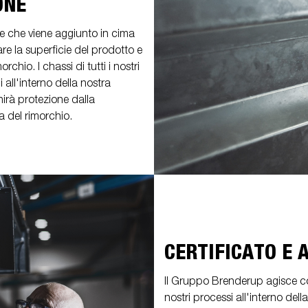
ONE
one che viene aggiunto in cima
re la superficie del prodotto e
rchio. I chassi di tutti i nostri
 all'interno della nostra
irà protezione dalla
 del rimorchio.
CERTIFICATO E
Il Gruppo Brenderup agisce con
nostri processi all'interno dell