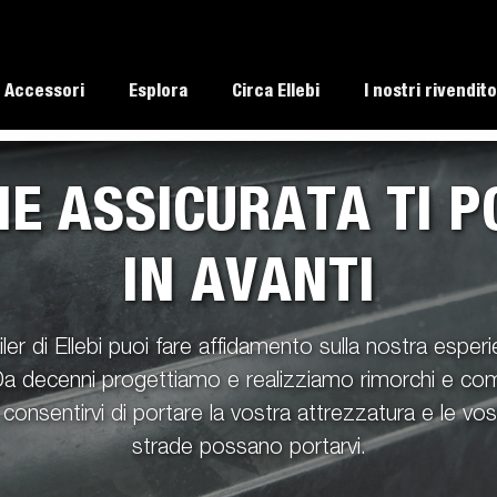
Accessori
Esplora
Circa Ellebi
I nostri rivendito
NE ASSICURATA TI 
ristiche principali
e d'uso del rimorchio
IN AVANTI
Capacita di carico
Jetski LED
ivenditori
go rimorchi
Patenti
Conrolli frequenti da eseguire su
bilita
go imbarcazioni
ler di Ellebi puoi fare affidamento sulla nostra esperi
rimorchi
ra politica di garanzia
ssori per
morchi
Rinforzi /
Rimorchi
Chiusure per
Rimorchi
Rimorch
Teli
Da decenni progettiamo e realizziamo rimorchi e comp
Come caricare un rimorchio
asporto
urgoni
trasporto auto
Protezioni
trasporto
giunti
trasporto 
e d'uso del rimorchio
rcazioni
attrezzature
Come agganciare il tuo rimorchi
r consentirvi di portare la vostra attrezzatura e le v
go rimorchi
Regolamenti di velocita
strade possano portarvi.
go imbarcazioni
Retromarcia con un rimorchio