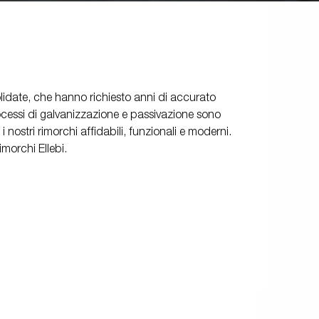
auto elettrica
tori
Premium e rimorchi X-Line
Ricambio
Scuola di guida
olidate, che hanno richiesto anni di accurato
chi /
rocessi di galvanizzazione e passivazione sono
hi
i nostri rimorchi affidabili, funzionali e moderni.
rimorchi Ellebi.