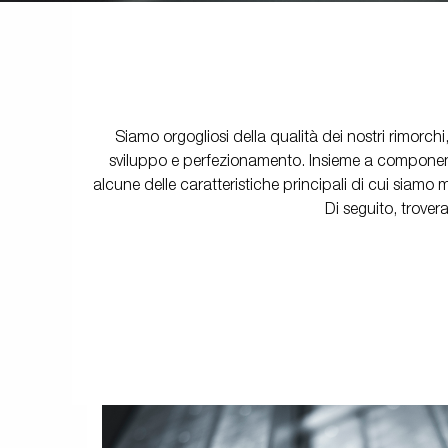
Parti elettriche /
Kit di
Ruotin
Rimorchi
Luci
sovrasponde
Rimorchi
Rimo
furgonati
ribaltabili
sport
Siamo orgogliosi della qualità dei nostri rimorc
Piani di carico
Kit Accessori
Rib
sviluppo e perfezionamento. Insieme a componenti 
alcune delle caratteristiche principali di cui siamo m
Di seguito, trovera