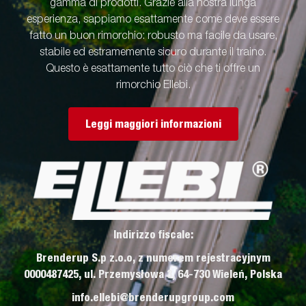
gamma di prodotti. Grazie alla nostra lunga
esperienza, sappiamo esattamente come deve essere
fatto un buon rimorchio: robusto ma facile da usare,
stabile ed estramemente sicuro durante il traino.
Questo è esattamente tutto ciò che ti offre un
rimorchio Ellebi.
Leggi maggiori informazioni
Indirizzo fiscale:
Brenderup S.p z.o.o, z numerem rejestracyjnym
0000487425, ul. Przemysłowa 3, 64-730 Wieleń, Polska
info.ellebi@brenderupgroup.com