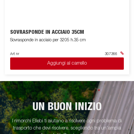
SOVRASPONDE IN ACCIAIO 35CM
Sovrasponde in acciaio per 3205 h.35 cm
Art nr
307366
Aggiungi al carrello
UN BUON INIZIO
I rimorchi Ellebi ti aiutano a risolvere ogni problema di
trasporto che devi risolvere, scegliendo tra un'ampia