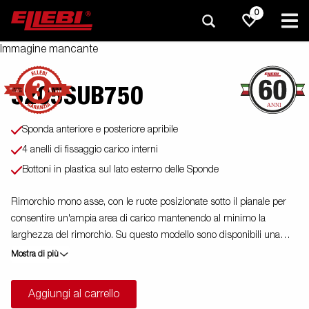
0
Immagine mancante
3205SUB750
Sponda anteriore e posteriore apribile
4 anelli di fissaggio carico interni
Bottoni in plastica sul lato esterno delle Sponde
Rimorchio mono asse, con le ruote posizionate sotto il pianale per
consentire un'ampia area di carico mantenendo al minimo la
larghezza del rimorchio. Su questo modello sono disponibili una
vasta gamma di accessori che permettono di personalizzare il
Mostra di più
rimorchio in base alle proprie necessità e presentano sponda
anteriore e posteriore apribile di serie. Le immagini sono solo a
Aggiungi al carrello
scopo illustrativo e potrebbero mostrare accessori opzionali.