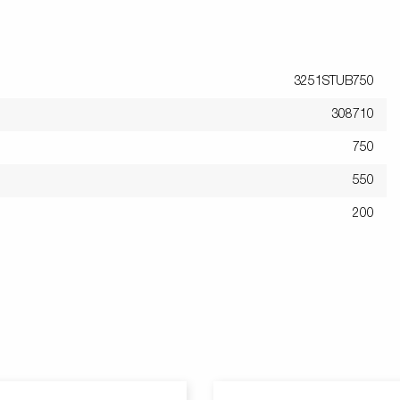
3251STUB750
308710
750
550
200