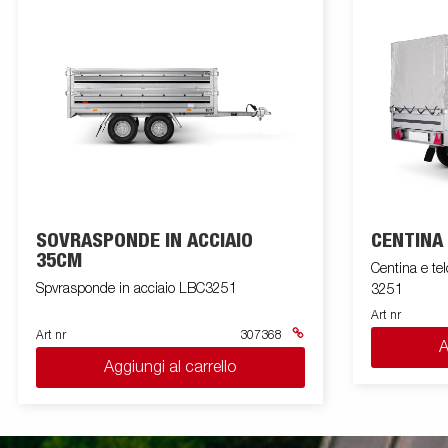
SOVRASPONDE IN ACCIAIO
CENTINA 
35CM
Centina e te
Spvrasponde in acciaio LBC3251
3251
Art nr
Art nr
307368
A
Aggiungi al carrello