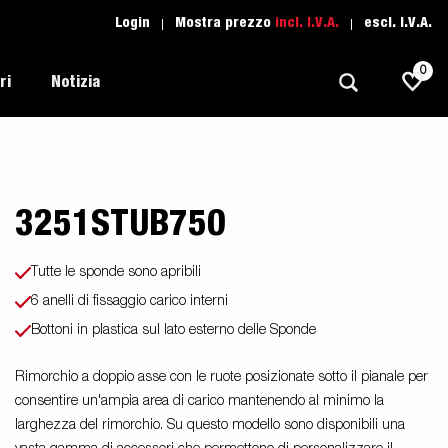
Login
Mostra prezzo
incl. I.V.A.
escl. I.V.A.
0
ri
Notizia
3251STUB750
Trasporti Leggeri
Scuola di guida
Regolamentazione
Imbarcazioni
Ricambio
Scelta del rimorchio
Tutte le sponde sono apribili
l tuo
Suggerimenti e avvisi
Trasporto Auto
6 anelli di fissaggio carico interni
Assistenza Rimorchi
i
Bottoni in plastica sul lato esterno delle Sponde
Professionali
moto
Sport Acquatici
Rimorchio a doppio asse con le ruote posizionate sotto il pianale per
consentire un'ampia area di carico mantenendo al minimo la
Proffessionista
larghezza del rimorchio. Su questo modello sono disponibili una