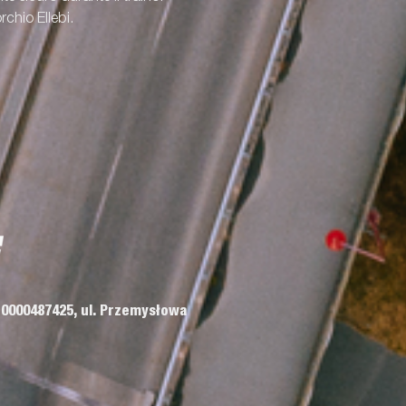
rchio Ellebi.
 0000487425, ul. Przemysłowa