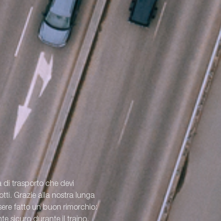
a di trasporto che devi
ti. Grazie alla nostra lunga
re fatto un buon rimorchio:
e sicuro durante il traino.