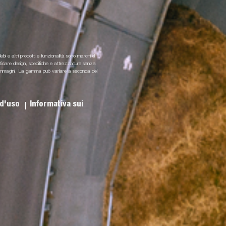
lebi e altri prodotti e funzionalità sono marchi di
odificare design, specifiche e attrezzature senza
i e immagini. La gamma può variare a seconda del
 d'uso
Informativa sui