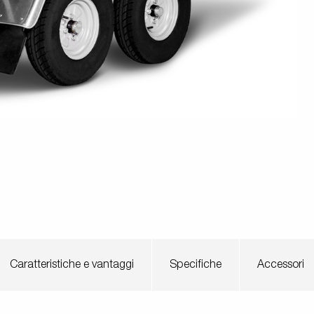
Pressione dei pneumatici
Equipaggiamenti
Piedi
i anteriori
Rampi di carico
rchio per
per carico
stabilizza
Controlli prima di partire
 acquatici
Schema elettrico
Sicurezza della barca
Scatole porta
Ruote / Cer
altabili
Argani
attrezzi
Parafang
Caratteristiche e vantaggi
Specifiche
Accessori