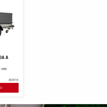
DA A
 rete
302616
lo