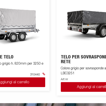
E TELO
TELO PER SOVRASPON
RETE
lo grigio h. 820mm per 3250 e
Colore grigio per sovrasponde a
LBC3251
310440
Art nr
ggiungi al carrello
Aggiungi al carrel