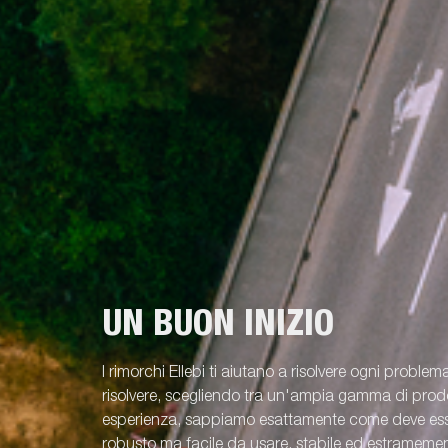
UN BUON INIZIO
I rimorchi Ellebi ti aiutano a risolvere ogni problem
risolvere, scegliendo tra un'ampia gamma di prodot
esperienza, sappiamo esattamente come deve esse
robusto ma facile da usare, stabile ed estramement