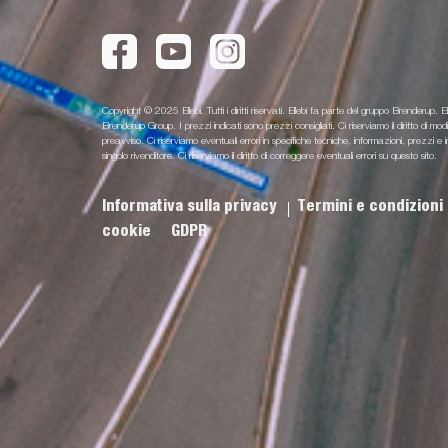
Copyright © 2025 Ellebi. Tutti i diritti riservati. Ellebi fa parte del gruppo Brenderup. El
Brenderup Group. I prezzi indicati sono prezzi consigliati. Ci riserviamo il diritto di m
preavviso. Ci riserviamo eventuali errori in specifiche tecniche, informazioni, prezz
singolo rivenditore. Ci riserviamo il diritto di correggere eventuali errori su questo sito.
Informativa sulla privacy
Termini e condizioni
cookie
GDPR