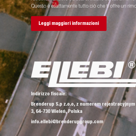
Questo è esattamente tutto ciò che ti offre un rimo
Leggi maggiori informazioni
Indirizzo fiscale:
Brenderup S.p z.o.o, z numerem rejestracyjnym
3, 64-730 Wieleń, Polska
info.ellebi@brenderupgroup.com