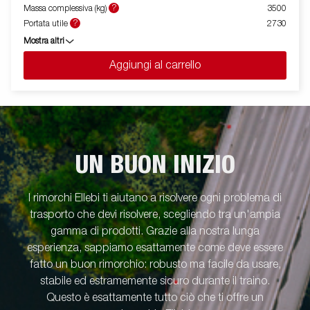
punti di fissaggio ( max 400 kg carico/per anello)sono perfetti
?
Massa complessiva (kg)
3500
per assicurare il carico . E' disponibile una vasta gamma di
?
Portata utile
2730
accessori. Le immagini sono solo a scopo illustrativo e possono
Mostra altri
mostrare attrezzature opzionali.
Aggiungi al carrello
UN BUON INIZIO
I rimorchi Ellebi ti aiutano a risolvere ogni problema di
trasporto che devi risolvere, scegliendo tra un'ampia
gamma di prodotti. Grazie alla nostra lunga
esperienza, sappiamo esattamente come deve essere
fatto un buon rimorchio: robusto ma facile da usare,
stabile ed estramemente sicuro durante il traino.
Questo è esattamente tutto ciò che ti offre un