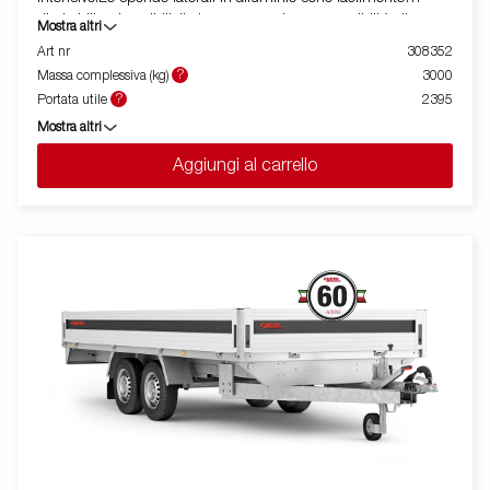
ribaltabili e rimovibili, il che aumenta le sue possibilità di
Mostra altri
utilizzo, trasformandolo da rimorchio cassonato a pianale. I
Art nr
308352
punti di fissaggio ( max 400 kg carico/per anello)sono perfetti
?
Massa complessiva (kg)
3000
per assicurare il carico . E' disponibile una vasta gamma di
?
Portata utile
2395
accessori. Le immagini sono solo a scopo illustrativo e possono
Mostra altri
mostrare attrezzature opzionali.
Aggiungi al carrello