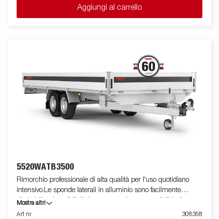
Aggiungi al carrello
5520WATB3500
Rimorchio professionale di alta qualità per l'uso quotidiano
intensivo.Le sponde laterali in alluminio sono facilmente
ribaltabili e rimovibili, il che aumenta le sue possibilità di
Mostra altri
utilizzo, trasformandolo da rimorchio cassonato a pianale. I
Art nr
308358