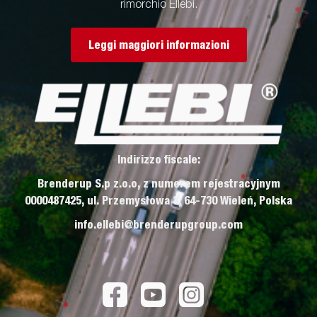
rimorchio Ellebi.
Leggi maggiori informazioni
Indirizzo fiscale:
Brenderup S.p z.o.o, z numerem rejestracyjnym
0000487425, ul. Przemysłowa 3, 64-730 Wieleń, Polska
info.ellebi@brenderupgroup.com