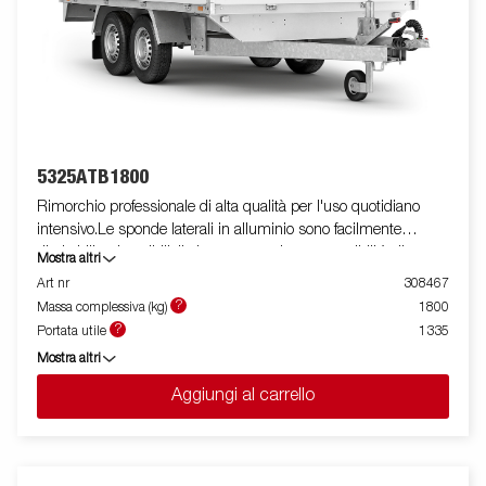
5325ATB1800
Rimorchio professionale di alta qualità per l'uso quotidiano
intensivo.Le sponde laterali in alluminio sono facilmente
ribaltabili e rimovibili, il che aumenta le sue possibilità di
Mostra altri
utilizzo, trasformandolo da rimorchio cassonato a pianale. I
Art nr
308467
punti di fissaggio ( max 400 kg carico/per anello)sono perfetti
?
Massa complessiva (kg)
1800
per assicurare il carico . E' disponibile una vasta gamma di
?
Portata utile
1335
accessori. Le immagini sono solo a scopo illustrativo e possono
Mostra altri
mostrare attrezzature opzionali.
Aggiungi al carrello