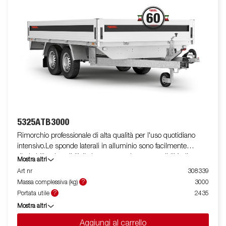
5325ATB3000
Rimorchio professionale di alta qualità per l'uso quotidiano
intensivo.Le sponde laterali in alluminio sono facilmente
ribaltabili e rimovibili, il che aumenta le sue possibilità di
Mostra altri
utilizzo, trasformandolo da rimorchio cassonato a pianale. I
Art nr
308339
punti di fissaggio ( max 400 kg carico/per anello)sono perfetti
?
Massa complessiva (kg)
3000
per assicurare il carico . E' disponibile una vasta gamma di
?
Portata utile
2435
accessori. Le immagini sono solo a scopo illustrativo e possono
Mostra altri
mostrare attrezzature opzionali.
Aggiungi al carrello