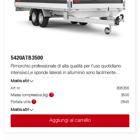
5420ATB3500
Rimorchio professionale di alta qualità per l'uso quotidiano
intensivo.Le sponde laterali in alluminio sono facilmente
ribaltabili e rimovibili, il che aumenta le sue possibilità di
Mostra altri
utilizzo, trasformandolo da rimorchio cassonato a pianale. I
Art nr
308356
punti di fissaggio ( max 400 kg carico/per anello)sono perfetti
?
Massa complessiva (kg)
3500
per assicurare il carico . E' disponibile una vasta gamma di
?
Portata utile
2845
accessori. Le immagini sono solo a scopo illustrativo e possono
Mostra altri
mostrare attrezzature opzionali.
Aggiungi al carrello