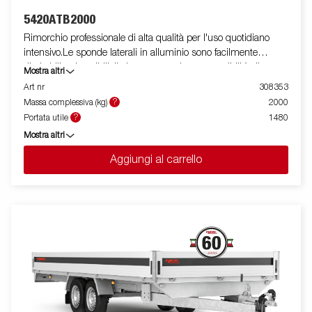
5420ATB2000
Rimorchio professionale di alta qualità per l'uso quotidiano
intensivo.Le sponde laterali in alluminio sono facilmente
ribaltabili e rimovibili, il che aumenta le sue possibilità di
Mostra altri
utilizzo, trasformandolo da rimorchio cassonato a pianale. I
Art nr
308353
punti di fissaggio ( max 400 kg carico/per anello)sono perfetti
?
Massa complessiva (kg)
2000
per assicurare il carico . E' disponibile una vasta gamma di
?
Portata utile
1480
accessori. Le immagini sono solo a scopo illustrativo e possono
Mostra altri
mostrare attrezzature opzionali.
Aggiungi al carrello