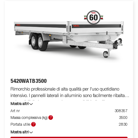
5420WATB3500
Rimorchio professionale di alta qualità per l'uso quotidiano
intensivo. I pannelli laterali in alluminio sono facilmente ribaltabili
e rimovibili, il che aumenta le sue possibilità di utilizzo,
Mostra altri
trasformandolo da rimorchio a piattaforma. Le fasce pieghevoli (
Art nr
308357
max 400 kg carico/fascia)sono perfette per assicurare il carico
?
Massa complessiva (kg)
3500
alla piattaforma. E' disponibile una vasta gamma di accessori.
?
Portata utile
2830
Stoccaggio standard per articoli lunghi. Le immagini sono solo
Mostra altri
a scopo illustrativo e possono mostrare attrezzature opzionali.