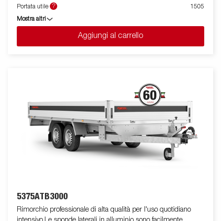
per assicurare il carico . E' disponibile una vasta gamma di
?
Portata utile
1505
accessori. Le immagini sono solo a scopo illustrativo e possono
Mostra altri
mostrare attrezzature opzionali.
Aggiungi al carrello
5375ATB3000
Rimorchio professionale di alta qualità per l'uso quotidiano
intensivo.Le sponde laterali in alluminio sono facilmente