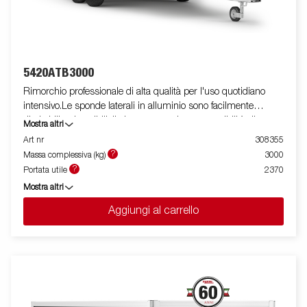
5420ATB3000
Rimorchio professionale di alta qualità per l'uso quotidiano
intensivo.Le sponde laterali in alluminio sono facilmente
ribaltabili e rimovibili, il che aumenta le sue possibilità di
Mostra altri
utilizzo, trasformandolo da rimorchio cassonato a pianale. I
Art nr
308355
punti di fissaggio ( max 400 kg carico/per anello)sono perfetti
?
Massa complessiva (kg)
3000
per assicurare il carico . E' disponibile una vasta gamma di
?
Portata utile
2370
accessori. Le immagini sono solo a scopo illustrativo e possono
Mostra altri
mostrare attrezzature opzionali.
Aggiungi al carrello