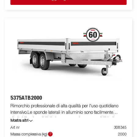
5375ATB2000
Rimorchio professionale di alta qualità per l'uso quotidiano
intensivo.Le sponde laterali in alluminio sono facilmente
ribaltabili e rimovibili, il che aumenta le sue possibilità di
Mostra altri
utilizzo, trasformandolo da rimorchio cassonato a pianale. I
Art nr
308345
punti di fissaggio ( max 400 kg carico/per anello)sono perfetti
?
Massa complessiva (kg)
2000