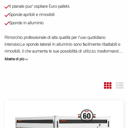
Il pianale puo' ospitare Euro-pallets
Sponde apribili e rimovibili
Sponde in alluminio
Rimorchio professionale di alta qualità per l'uso quotidiano
intensivo.Le sponde laterali in alluminio sono facilmente ribaltabili e
rimovibili, il che aumenta le sue possibilità di utilizzo, trasformandolo
da rimorchio cassonato a pianale. I punti di fissaggio ( max 400 kg
Mostra di più
carico/per anello)sono perfetti per assicurare il carico . E' disponibile
una vasta gamma di accessori. Le immagini sono solo a scopo
illustrativo e possono mostrare attrezzature opzionali.