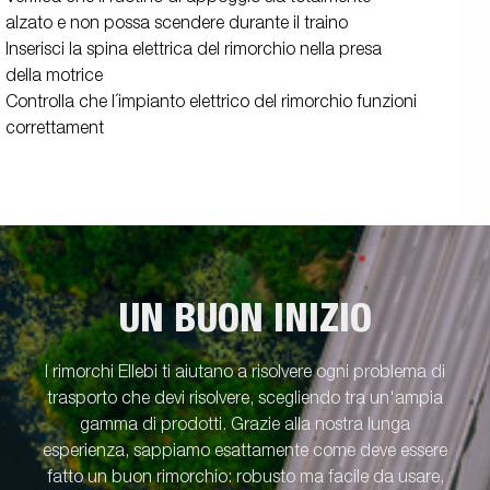
alzato e non possa scendere durante il traino
Inserisci la spina elettrica del rimorchio nella presa
della motrice
Controlla che l´impianto elettrico del rimorchio funzioni
correttament
UN BUON INIZIO
I rimorchi Ellebi ti aiutano a risolvere ogni problema di
trasporto che devi risolvere, scegliendo tra un'ampia
gamma di prodotti. Grazie alla nostra lunga
esperienza, sappiamo esattamente come deve essere
fatto un buon rimorchio: robusto ma facile da usare,