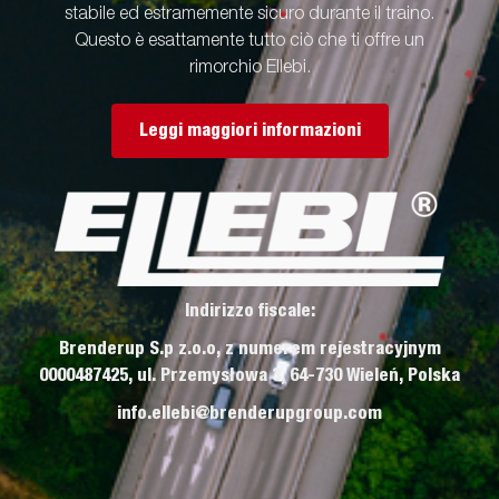
stabile ed estramemente sicuro durante il traino.
Questo è esattamente tutto ciò che ti offre un
rimorchio Ellebi.
Leggi maggiori informazioni
Indirizzo fiscale:
Brenderup S.p z.o.o, z numerem rejestracyjnym
0000487425, ul. Przemysłowa 3, 64-730 Wieleń, Polska
info.ellebi@brenderupgroup.com