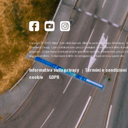
Copyright © 2025 Ellebi. Tutti i diritti riservati. Ellebi fa parte del gruppo Brenderup. El
Brenderup Group. I prezzi indicati sono prezzi consigliati. Ci riserviamo il diritto di m
preavviso. Ci riserviamo eventuali errori in specifiche tecniche, informazioni, prezz
singolo rivenditore. Ci riserviamo il diritto di correggere eventuali errori su questo sito.
Informativa sulla privacy
Termini e condizioni
cookie
GDPR