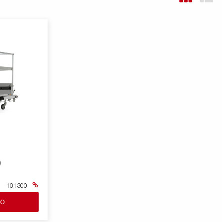
)
101300
lo