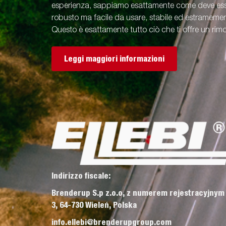
esperienza, sappiamo esattamente come deve esse
robusto ma facile da usare, stabile ed estramement
Questo è esattamente tutto ciò che ti offre un rimo
Leggi maggiori informazioni
Indirizzo fiscale:
Brenderup S.p z.o.o, z numerem rejestracyjnym
3, 64-730 Wieleń, Polska
info.ellebi@brenderupgroup.com