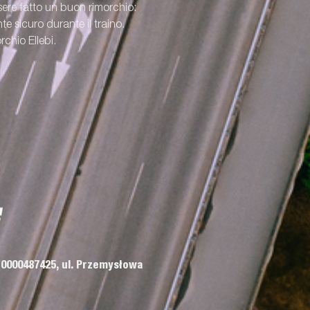
re fatto un buon rimorchio:
e sicuro durante il traino.
rchio Ellebi.
 0000487425, ul. Przemysłowa