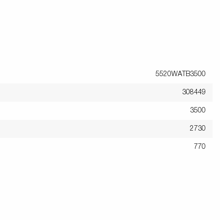
Pressione dei pneumatici
Equipaggiamenti
Piedi
i anteriori
Rampi di carico
rchio per
per carico
stabilizza
Controlli prima di partire
 acquatici
Schema elettrico
Sicurezza della barca
Scatole porta
5520WATB3500
Ruote / Cer
altabili
Argani
attrezzi
Parafang
308449
3500
2730
770