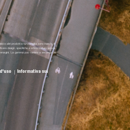
lebi e altri prodotti e funzionalità sono marchi di
odificare design, specifiche e attrezzature senza
i e immagini. La gamma può variare a seconda del
 d'uso
Informativa sui