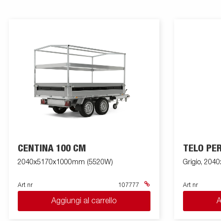
CENTINA 100 CM
TELO PE
2040x5170x1000mm (5520W)
Grigio, 20
Art nr
107777
Art nr
Aggiungi al carrello
A