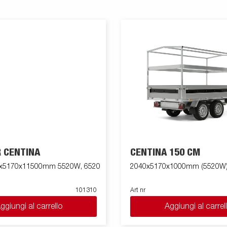
R CENTINA
CENTINA 150 CM
40x5170x11500mm 5520W, 6520
2040x5170x1000mm (5520W
101310
Art nr
ggiungi al carrello
Aggiungi al carrel