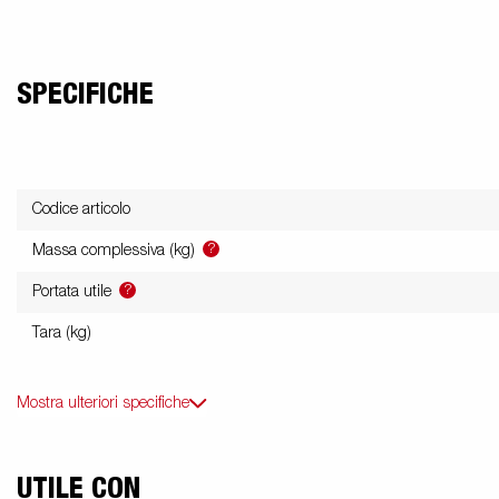
Parti elettriche /
Kit di
Ruotin
Rimorchi
Luci
sovrasponde
Rimorchi
Rimo
furgonati
ribaltabili
sport
SPECIFICHE
Piani di carico
Kit Accessori
Rib
Codice articolo
?
Massa complessiva (kg)
?
Portata utile
Tara (kg)
Mostra ulteriori specifiche
UTILE CON